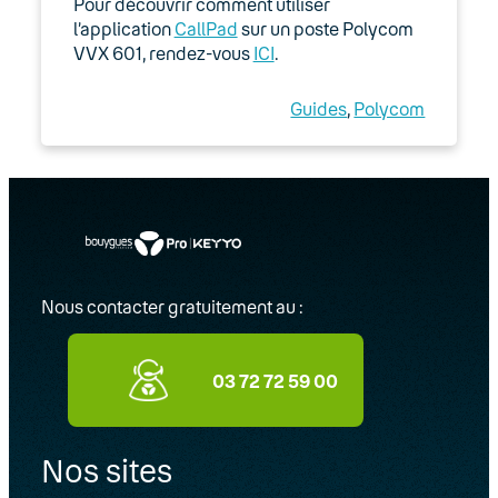
Pour découvrir comment utiliser
Expert
l’application
CallPad
sur un poste Polycom
VVX 601, rendez-vous
ICI
.
Guides d’installation
Guides
, 
Polycom
Option Télétravail
Utilisation des téléphones IP fixes
compatibles Wi-Fi
BeroNet
Configuration requise
Nous contacter gratuitement au :
Logiciels
03 72 72 59 00
Passerelles analogiques (adaptateurs
ATA)
Nos sites
Réseau