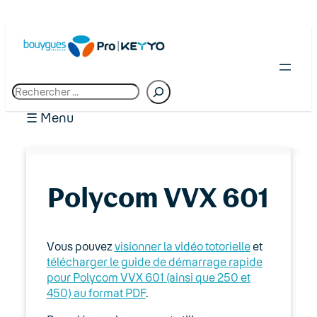
R
e
c
☰ Menu
h
e
r
c
01. Premiers pas chez Bouygues Telecom
h
Polycom VVX 601
Pro
e
02. Espace client : Manager
Vous pouvez
visionner la vidéo totorielle
et
03. Accès Internet
télécharger le guide de démarrage rapide
pour Polycom VVX 601 (ainsi que 250 et
04. Téléphonie fixe
450) au format PDF
.