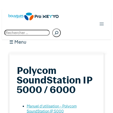
R
e
c
☰ Menu
h
e
r
c
01. Premiers pas chez Bouygues Telecom
h
Polycom
Pro
e
SoundStation IP
02. Espace client : Manager
5000 / 6000
03. Accès Internet
04. Téléphonie fixe
Manuel d’utilisation – Polycom
SoundStation IP 5000