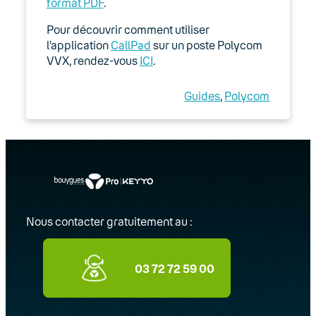
format PDF
.
Expert
Pour découvrir comment utiliser
Guides d’installation
l’application
CallPad
sur un poste Polycom
VVX, rendez-vous
ICI
.
Option Télétravail
Guides
, 
Polycom
Utilisation des téléphones IP fixes
compatibles Wi-Fi
BeroNet
Configuration requise
Logiciels
Nous contacter gratuitement au :
Passerelles analogiques (adaptateurs
ATA)
03 72 72 59 00
Réseau