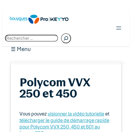
R
e
c
☰ Menu
h
e
r
c
01. Premiers pas chez Bouygues Telecom
h
Polycom VVX
Pro
e
250 et 450
02. Espace client : Manager
03. Accès Internet
Vous pouvez
visionner la vidéo tutorielle
et
télécharger le guide de démarrage rapide
04. Téléphonie fixe
pour Polycom VVX 250, 450 et 601 au