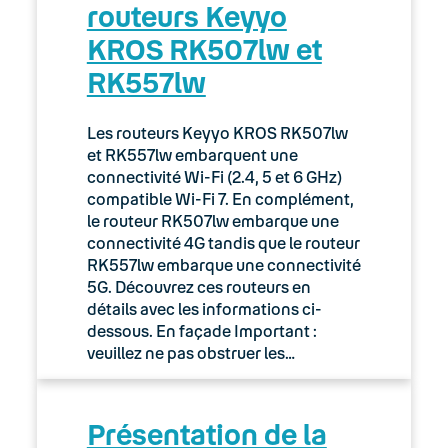
routeurs Keyyo
Keyyo Connect
KROS RK507lw et
RK557lw
Keyyo Visio
Les routeurs Keyyo KROS RK507lw
et RK557lw embarquent une
connectivité Wi-Fi (2.4, 5 et 6 GHz)
compatible Wi-Fi 7. En complément,
le routeur RK507lw embarque une
connectivité 4G tandis que le routeur
RK557lw embarque une connectivité
5G. Découvrez ces routeurs en
détails avec les informations ci-
dessous. En façade Important :
veuillez ne pas obstruer les…
Présentation de la