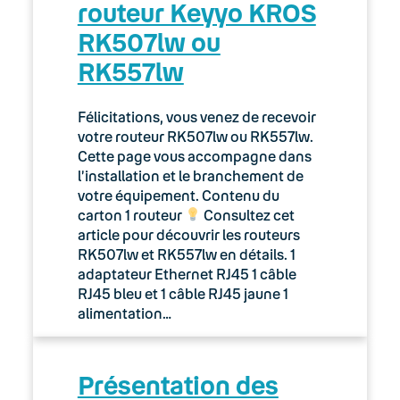
routeur Keyyo KROS
Keyyo Phone Windows et
RK507lw ou
macOS : Utiliser un casque
Plantronics Savi 720 UC Duo
RK557lw
ou Savi 8220 Duo
Félicitations, vous venez de recevoir
Mise à jour de Keyyo Phone
votre routeur RK507lw ou RK557lw.
Windows de la version 5 à la
Cette page vous accompagne dans
version 6 : Restauration des
données
l’installation et le branchement de
votre équipement. Contenu du
carton 1 routeur
Consultez cet
Utiliser Keyyo Phone
article pour découvrir les routeurs
RK507lw et RK557lw en détails. 1
Installer Keyyo Phone
adaptateur Ethernet RJ45 1 câble
RJ45 bleu et 1 câble RJ45 jaune 1
Terminaux
alimentation…
05. Téléphonie Mobile
Présentation des
06. Cybersécurité