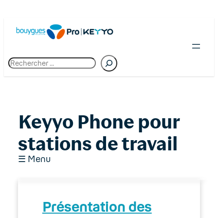
Skip
to
content
R
e
c
h
e
r
c
Keyyo Phone pour
h
e
stations de travail
☰ Menu
01. Premiers pas chez Bouygues Telecom
Présentation des
Pro