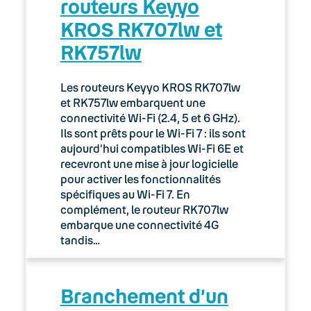
routeurs Keyyo
02. Espace client : Manager
KROS RK707lw et
RK757lw
03. Accès Internet
04. Téléphonie fixe
Les routeurs Keyyo KROS RK707lw
et RK757lw embarquent une
Expert
connectivité Wi-Fi (2.4, 5 et 6 GHz).
Ils sont prêts pour le Wi-Fi 7 : ils sont
aujourd’hui compatibles Wi-Fi 6E et
Guides d’installation
recevront une mise à jour logicielle
pour activer les fonctionnalités
Lexique
spécifiques au Wi-Fi 7. En
complément, le routeur RK707lw
Modes d’emploi
embarque une connectivité 4G
tandis…
Fonctionnalités
Outils
Branchement d’un
Fax IP