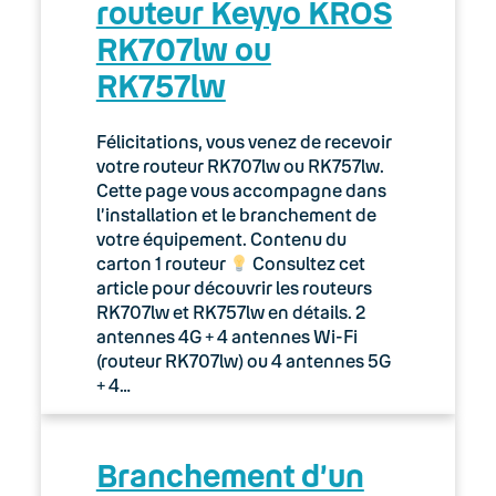
routeur Keyyo KROS
RK707lw ou
Webmail Keyyo
RK757lw
CRM
Félicitations, vous venez de recevoir
Keyyo Apps
votre routeur RK707lw ou RK757lw.
Cette page vous accompagne dans
Keyyo for Teams
l’installation et le branchement de
votre équipement. Contenu du
Keyyo Phone
carton 1 routeur
Consultez cet
article pour découvrir les routeurs
RK707lw et RK757lw en détails. 2
Keyyo Phone — Enregistrement
des appels
antennes 4G + 4 antennes Wi-Fi
(routeur RK707lw) ou 4 antennes 5G
+ 4…
Keyyo Phone pour mobiles et
tablettes
Keyyo Phone pour stations de
Branchement d’un
travail