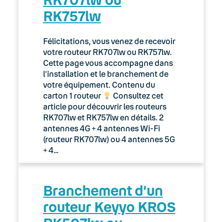
Page d’informations d’un routeur Keyyo
RK757lw
KROS
Trouver le numéro de ma Prise Terminale
Félicitations, vous venez de recevoir
Optique (PTO)
votre routeur RK707lw ou RK757lw.
Cette page vous accompagne dans
04. Téléphonie fixe
l’installation et le branchement de
votre équipement. Contenu du
05. Téléphonie Mobile
carton 1 routeur
Consultez cet
article pour découvrir les routeurs
RK707lw et RK757lw en détails. 2
06. Cybersécurité
antennes 4G + 4 antennes Wi-Fi
(routeur RK707lw) ou 4 antennes 5G
Keyyo Connect
+ 4…
Keyyo Visio
Branchement d’un
routeur Keyyo KROS