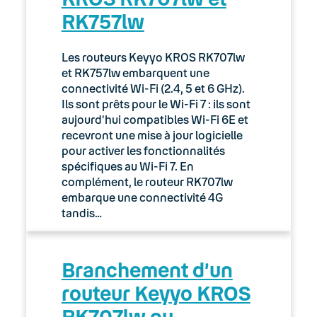
RK757lw
03. Accès Internet
01. Offres et services
Les routeurs Keyyo KROS RK707lw
et RK757lw embarquent une
VPN Nomade
connectivité Wi-Fi (2.4, 5 et 6 GHz).
Ils sont prêts pour le Wi-Fi 7 : ils sont
aujourd’hui compatibles Wi-Fi 6E et
Utilisation d’un accès VPN
Nomade
recevront une mise à jour logicielle
pour activer les fonctionnalités
spécifiques au Wi-Fi 7. En
VPN Nomade : Administration
depuis l’interface Manager
complément, le routeur RK707lw
embarque une connectivité 4G
tandis…
Wi-Fi
02. Equipements
Branchement d’un
Comment vérifier le débit de son accès
routeur Keyyo KROS
Internet
RK707lw ou