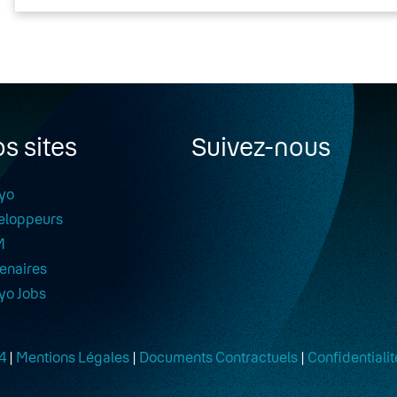
s sites
Suivez-nous
yo
eloppeurs
M
enaires
yo Jobs
4
|
Mentions Légales
|
Documents Contractuels
|
Confidentialit