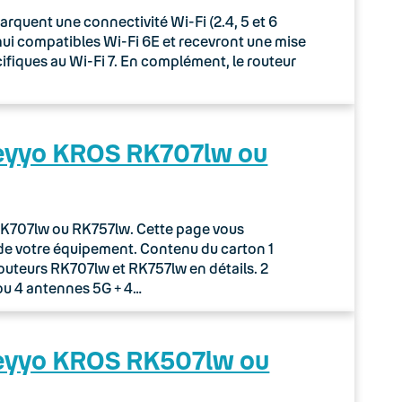
uent une connectivité Wi-Fi (2.4, 5 et 6
rd’hui compatibles Wi-Fi 6E et recevront une mise
écifiques au Wi-Fi 7. En complément, le routeur
Keyyo KROS RK707lw ou
r RK707lw ou RK757lw. Cette page vous
de votre équipement. Contenu du carton 1
routeurs RK707lw et RK757lw en détails. 2
ou 4 antennes 5G + 4…
Keyyo KROS RK507lw ou