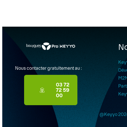
No
Key
Nous contacter gratuitement au :
Dév
M2
03 72
Part
72 59
Key
00
@Keyyo 202