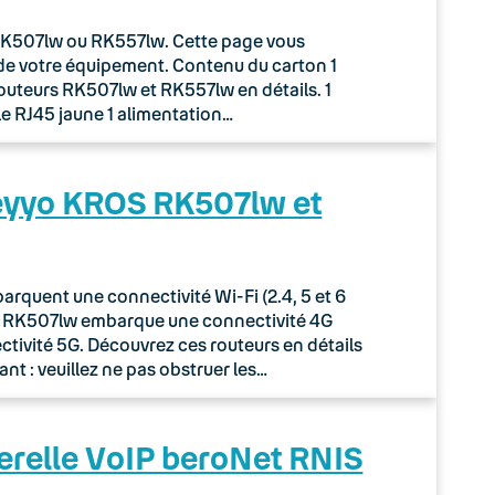
r RK507lw ou RK557lw. Cette page vous
de votre équipement. Contenu du carton 1
routeurs RK507lw et RK557lw en détails. 1
le RJ45 jaune 1 alimentation…
Keyyo KROS RK507lw et
quent une connectivité Wi-Fi (2.4, 5 et 6
ur RK507lw embarque une connectivité 4G
tivité 5G. Découvrez ces routeurs en détails
nt : veuillez ne pas obstruer les…
erelle VoIP beroNet RNIS