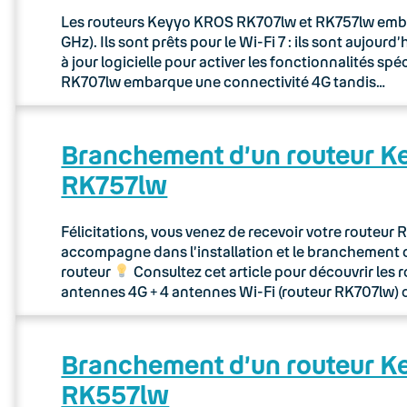
Les routeurs Keyyo KROS RK707lw et RK757lw embarq
GHz). Ils sont prêts pour le Wi-Fi 7 : ils sont aujou
à jour logicielle pour activer les fonctionnalités sp
RK707lw embarque une connectivité 4G tandis…
Branchement d’un routeur 
RK757lw
Félicitations, vous venez de recevoir votre routeu
accompagne dans l’installation et le branchement 
routeur
Consultez cet article pour découvrir les 
antennes 4G + 4 antennes Wi-Fi (routeur RK707lw) 
Branchement d’un routeur 
RK557lw