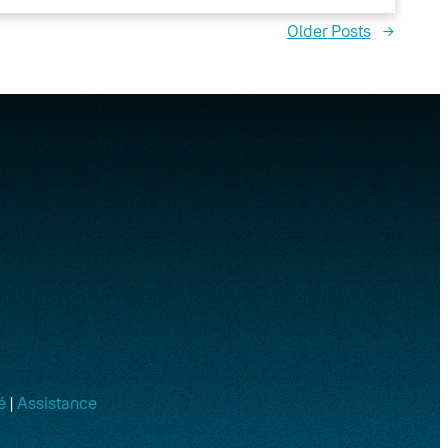
Older Posts
→
é
|
Assistance