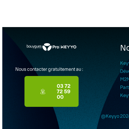
No
Key
Nous contacter gratuitement au :
Dév
M2
03 72
Part
72 59
Key
00
@Keyyo 202