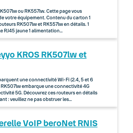
r RK507lw ou RK557lw. Cette page vous
de votre équipement. Contenu du carton 1
routeurs RK507lw et RK557lw en détails. 1
le RJ45 jaune 1 alimentation…
Keyyo KROS RK507lw et
quent une connectivité Wi-Fi (2.4, 5 et 6
ur RK507lw embarque une connectivité 4G
tivité 5G. Découvrez ces routeurs en détails
nt : veuillez ne pas obstruer les…
erelle VoIP beroNet RNIS