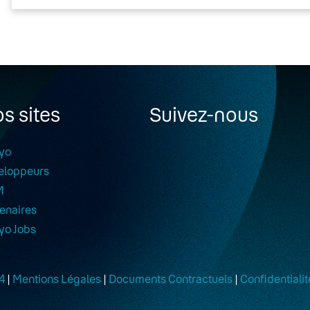
s sites
Suivez-nous
yo
eloppeurs
M
enaires
yo Jobs
4
|
Mentions Légales
|
Documents Contractuels
|
Confidentialit