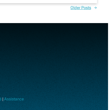
Older Posts
→
é
|
Assistance