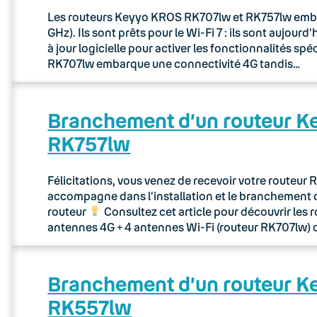
Les routeurs Keyyo KROS RK707lw et RK757lw embarq
GHz). Ils sont prêts pour le Wi-Fi 7 : ils sont aujou
à jour logicielle pour activer les fonctionnalités sp
RK707lw embarque une connectivité 4G tandis…
Branchement d’un routeur 
RK757lw
Félicitations, vous venez de recevoir votre routeu
accompagne dans l’installation et le branchement 
routeur
Consultez cet article pour découvrir les 
antennes 4G + 4 antennes Wi-Fi (routeur RK707lw) 
Branchement d’un routeur 
RK557lw