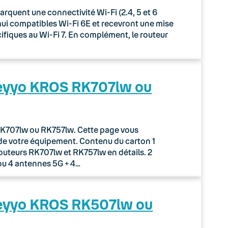
uent une connectivité Wi-Fi (2.4, 5 et 6
rd’hui compatibles Wi-Fi 6E et recevront une mise
écifiques au Wi-Fi 7. En complément, le routeur
Keyyo KROS RK707lw ou
r RK707lw ou RK757lw. Cette page vous
de votre équipement. Contenu du carton 1
routeurs RK707lw et RK757lw en détails. 2
ou 4 antennes 5G + 4…
Keyyo KROS RK507lw ou