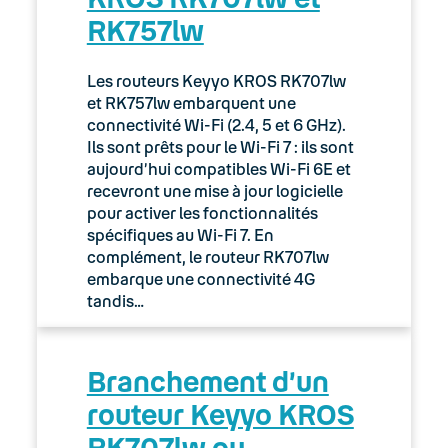
RK757lw
03. Accès Internet
04. Téléphonie fixe
Les routeurs Keyyo KROS RK707lw
et RK757lw embarquent une
Expert
connectivité Wi-Fi (2.4, 5 et 6 GHz).
Ils sont prêts pour le Wi-Fi 7 : ils sont
aujourd’hui compatibles Wi-Fi 6E et
Guides d’installation
recevront une mise à jour logicielle
pour activer les fonctionnalités
Option Télétravail
spécifiques au Wi-Fi 7. En
complément, le routeur RK707lw
Utilisation des téléphones IP fixes
embarque une connectivité 4G
compatibles Wi-Fi
tandis…
BeroNet
Branchement d’un
Configuration requise
routeur Keyyo KROS
Logiciels
RK707lw ou