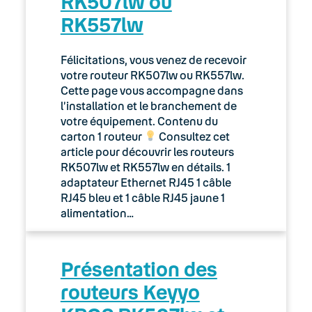
RK507lw ou
05. Téléphonie Mobile
RK557lw
06. Cybersécurité
Félicitations, vous venez de recevoir
Keyyo Connect
votre routeur RK507lw ou RK557lw.
Cette page vous accompagne dans
Keyyo Visio
l’installation et le branchement de
votre équipement. Contenu du
carton 1 routeur
Consultez cet
article pour découvrir les routeurs
RK507lw et RK557lw en détails. 1
adaptateur Ethernet RJ45 1 câble
RJ45 bleu et 1 câble RJ45 jaune 1
alimentation…
Présentation des
routeurs Keyyo