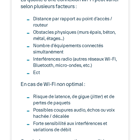
selon plusieurs facteurs :
Téléphones IP
Distance par rapport au point d’accès /
Lexique
routeur
Obstacles physiques (murs épais, béton,
Modes d’emploi
métal, étages…)
Nombre d’équipements connectés
05. Téléphonie Mobile
simultanément
Interférences radio (autres réseaux Wi-Fi,
06. Cybersécurité
Bluetooth, micro-ondes, etc.)
Ect
Keyyo Connect
En cas de Wi-Fi non optimal :
Keyyo Visio
Risque de latence, de gigue (
jitter
) et de
pertes de paquets
Possibles coupures audio, échos ou voix
hachée / décalée
Forte sensibilité aux interférences et
variations de débit