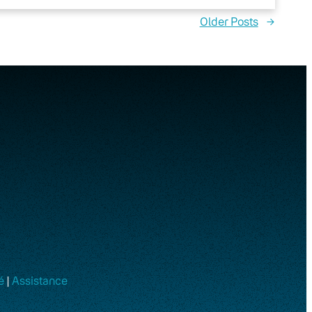
Older Posts
→
é
|
Assistance