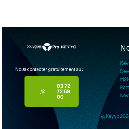
No
Key
Nous contacter gratuitement au :
Dév
M2
03 72
Part
72 59
Key
00
@Keyyo 202