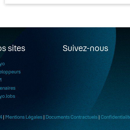
s sites
Suivez-nous
yo
eloppeurs
M
enaires
yo Jobs
4
|
Mentions Légales
|
Documents Contractuels
|
Confidentialit