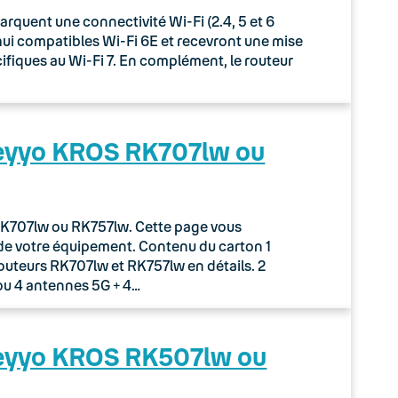
uent une connectivité Wi-Fi (2.4, 5 et 6
rd’hui compatibles Wi-Fi 6E et recevront une mise
écifiques au Wi-Fi 7. En complément, le routeur
Keyyo KROS RK707lw ou
r RK707lw ou RK757lw. Cette page vous
de votre équipement. Contenu du carton 1
routeurs RK707lw et RK757lw en détails. 2
ou 4 antennes 5G + 4…
Keyyo KROS RK507lw ou