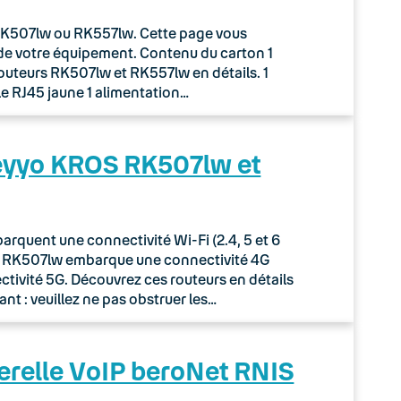
r RK507lw ou RK557lw. Cette page vous
de votre équipement. Contenu du carton 1
routeurs RK507lw et RK557lw en détails. 1
le RJ45 jaune 1 alimentation…
Keyyo KROS RK507lw et
quent une connectivité Wi-Fi (2.4, 5 et 6
ur RK507lw embarque une connectivité 4G
tivité 5G. Découvrez ces routeurs en détails
nt : veuillez ne pas obstruer les…
erelle VoIP beroNet RNIS