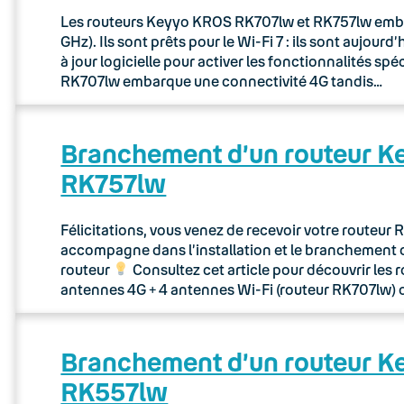
Les routeurs Keyyo KROS RK707lw et RK757lw embarq
GHz). Ils sont prêts pour le Wi-Fi 7 : ils sont aujou
à jour logicielle pour activer les fonctionnalités sp
RK707lw embarque une connectivité 4G tandis…
Branchement d’un routeur 
RK757lw
Félicitations, vous venez de recevoir votre routeu
accompagne dans l’installation et le branchement 
routeur
Consultez cet article pour découvrir les 
antennes 4G + 4 antennes Wi-Fi (routeur RK707lw) 
Branchement d’un routeur 
RK557lw