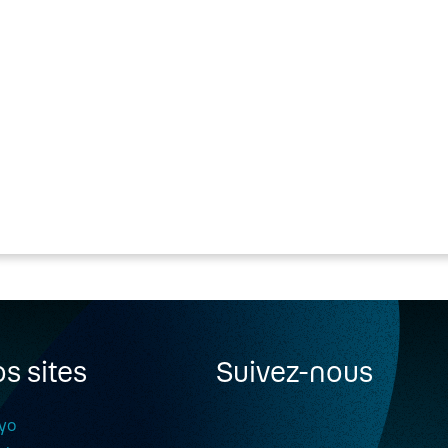
s sites
Suivez-nous
yo