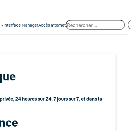
R
e
Interface Manager
Accès Internet
e
c
h
e
r
c
h
e
que
vée, 24 heures sur 24, 7 jours sur 7, et dans la
ence