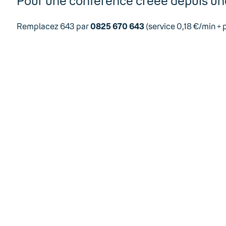
Pour une conférence créée depuis un
Remplacez 643 par
0825 670 643
(service 0,18 €/min + p