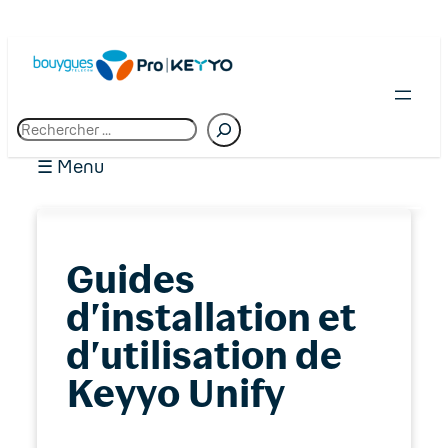
R
e
c
☰ Menu
h
e
r
c
01. Premiers pas chez Bouygues Telecom
h
Guides
Pro
e
d’installation et
02. Espace client : Manager
d’utilisation de
03. Accès Internet
Keyyo Unify
04. Téléphonie fixe