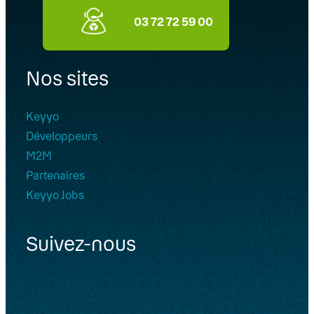
et tablettes iOS (iPhone/iPad) et
03 72 72 59 00
Android
Guides d’installation et
Nos sites
d’utilisation de Keyyo Unify
Installer Keyyo Fax
Keyyo
Développeurs
Installer Keyyo Phone pour MAC
M2M
Installer Keyyo Phone pour station
Partenaires
de travail (PC)
Keyyo Jobs
Installer le Switchboard
Suivez-nous
Passerelles analogiques (adaptateurs
ATA)
Réseau