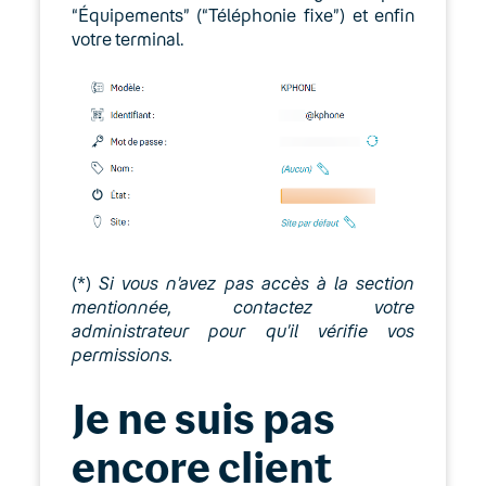
“Équipements” (“Téléphonie fixe”) et enfin
votre terminal.
Keyyo Phone
Keyyo Phone — Enregistrement
des appels
Keyyo Phone pour mobiles et
tablettes
Keyyo Phone pour stations de
travail
(*)
Si vous n’avez pas accès à la section
mentionnée, contactez votre
Keyyo Phone Windows et
administrateur pour qu’il vérifie vos
macOS : Utiliser un casque
permissions.
Plantronics Savi 720 UC Duo
ou Savi 8220 Duo
Je ne suis pas
Mise à jour de Keyyo Phone
Windows de la version 5 à la
encore client
version 6 : Restauration des