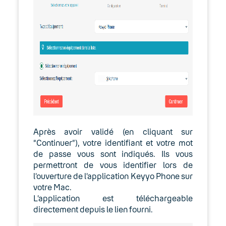
et tablettes iOS (iPhone/iPad) et
Android
Guides d’installation et d’utilisation
de Keyyo Unify
Installer Keyyo Fax
Installer Keyyo Phone pour MAC
Installer Keyyo Phone pour station
Après avoir validé (en cliquant sur
de travail (PC)
“Continuer”), votre identifiant et votre mot
de passe vous sont indiqués. Ils vous
Installer le Switchboard
permettront de vous identifier lors de
l’ouverture de l’application Keyyo Phone sur
Passerelles analogiques (adaptateurs
votre Mac.
ATA)
L’application est téléchargeable
directement depuis le lien fourni.
Réseau