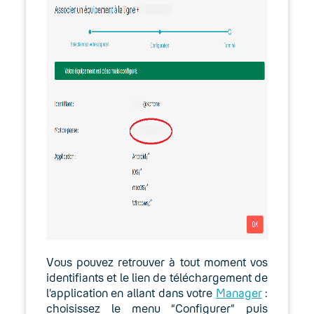
Téléphones IP
Lexique
Modes d’emploi
Fonctionnalités
Outils
Fax IP
Webmail Keyyo
CRM
Vous pouvez retrouver à tout moment vos
identifiants et le lien de téléchargement de
Keyyo Apps
l’application en allant dans votre
Manager
:
choisissez le menu “Configurer” puis
Keyyo for Teams