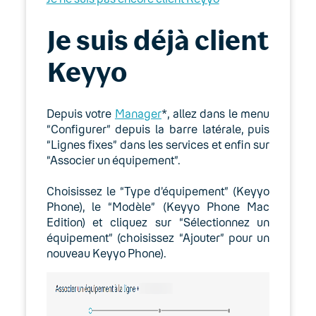
Expert
Je suis déjà client
Guides d’installation
Keyyo
Option Télétravail
Utilisation des téléphones IP fixes
Depuis votre
Manager
*, allez dans le menu
compatibles Wi-Fi
“Configurer” depuis la barre latérale, puis
“Lignes fixes” dans les services et enfin sur
BeroNet
“Associer un équipement”.
Configuration requise
Choisissez le “Type d’équipement” (Keyyo
Phone), le “Modèle” (Keyyo Phone Mac
Logiciels
Edition) et cliquez sur “Sélectionnez un
équipement” (choisissez “Ajouter” pour un
Ajouter un compte Keyyomail
nouveau Keyyo Phone).
API Keyyo
FAQ de Keyyo Phone pour mobiles