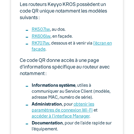
02. Equipements
Les routeurs Keyyo KROS possèdent un
code QR unique notamment les modèles
Comment vérifier le débit de son accès
suivants :
Internet
RK507lw
, au dos.
Page d’informations d’un routeur
RK606lw
, en façade.
Keyyo KROS
RK707lw
, dessous et à venir via
l’écran en
façade
.
Trouver le numéro de ma Prise Terminale
Ce code QR donne accès à une page
Optique (PTO)
d’informations spécifique au routeur avec
notamment :
04. Téléphonie fixe
Informations système
, utiles à
05. Téléphonie Mobile
communiquer au Service Client (modèle,
adresse MAC, numéro de série).
06. Cybersécurité
Administration
, pour
obtenir les
paramètres de connexion Wi-Fi
et
accéder à l’interface Manager
.
Keyyo Connect
Documentation
, pour de l’aide rapide sur
l’équipement.
Keyyo Visio