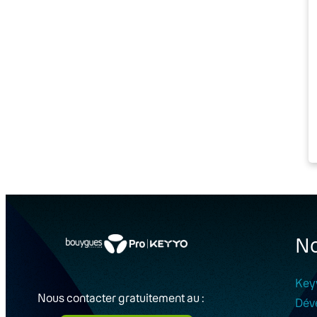
No
Key
Nous contacter gratuitement au :
Dév