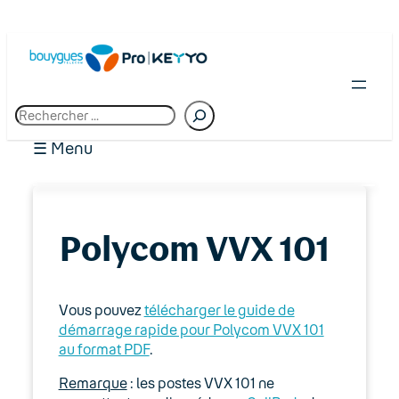
R
e
c
☰ Menu
h
e
r
c
01. Premiers pas chez Bouygues Telecom
h
Polycom VVX 101
Pro
e
02. Espace client : Manager
Vous pouvez
télécharger le guide de
03. Accès Internet
démarrage rapide pour Polycom VVX 101
au format PDF
.
04. Téléphonie fixe
Remarque
: les postes VVX 101 ne