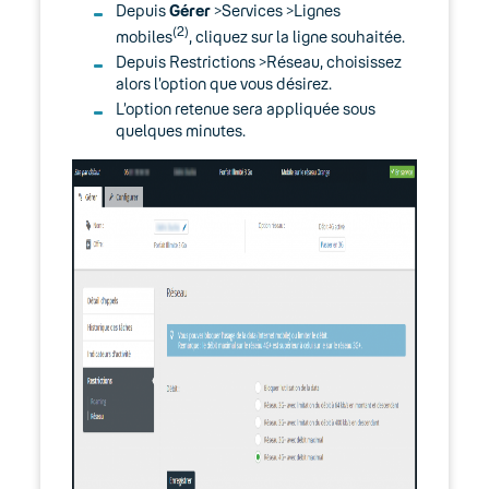
Depuis
Gérer
>Services >Lignes
(2)
Réception sur une ligne fixe de SMS
mobiles
, cliquez sur la ligne souhaitée.
envoyés depuis un téléphone mobile
Depuis Restrictions >Réseau, choisissez
alors l’option que vous désirez.
Règles horaires pour vos lignes fixes et
L’option retenue sera appliquée sous
mobiles
quelques minutes.
06. Cybersécurité
Keyyo Connect
Keyyo Visio