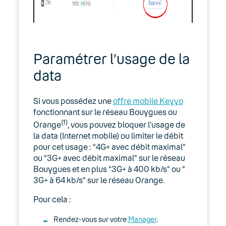
Souscrire un abonnement mobile Keyyo
Utiliser son téléphone mobile à
l’étranger
Paramétrer l’usage de la
Utiliser un iPhone
data
Utiliser un téléphone Android
Si vous possédez une
offre mobile Keyyo
fonctionnant sur le réseau Bouygues ou
Conférence téléphonique
(1)
Orange
, vous pouvez bloquer l’usage de
la data (Internet mobile) ou limiter le débit
Glossaire mobile : 3G, 4G, IMEI, PIN, PUK,
pour cet usage : “4G+ avec débit maximal”
RIO, SIM …
ou “3G+ avec débit maximal” sur le réseau
Bouygues et en plus “3G+ à 400 kb/s” ou ”
Le service client
3G+ à 64 kb/s” sur le réseau Orange.
Numéros virtuels
Pour cela :
Option Standard mobile
Rendez-vous sur votre
Manager
.