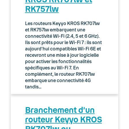
RK757lw
03. Accès Internet
04. Téléphonie fixe
Les routeurs Keyyo KROS RK707lw
et RK757lw embarquent une
05. Téléphonie Mobile
connectivité Wi-Fi (2.4, 5 et 6 GHz).
Ils sont prêts pour le Wi-Fi 7 : ils sont
aujourd’hui compatibles Wi-Fi 6E et
06. Cybersécurité
recevront une mise à jour logicielle
pour activer les fonctionnalités
Keyyo Connect
spécifiques au Wi-Fi 7. En
complément, le routeur RK707lw
Keyyo Visio
embarque une connectivité 4G
tandis…
Branchement d’un
routeur Keyyo KROS
RK707lw ou