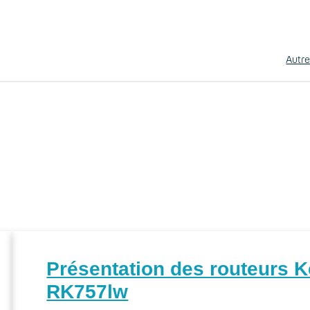
Autr
Présentation des routeurs
RK757lw