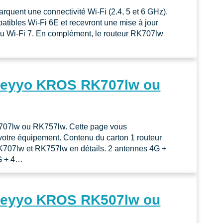
ent une connectivité Wi-Fi (2.4, 5 et 6 GHz).
mpatibles Wi-Fi 6E et recevront une mise à jour
s au Wi-Fi 7. En complément, le routeur RK707lw
 Keyyo KROS RK707lw ou
RK707lw ou RK757lw. Cette page vous
votre équipement. Contenu du carton 1 routeur
 RK707lw et RK757lw en détails. 2 antennes 4G +
5G + 4…
 Keyyo KROS RK507lw ou