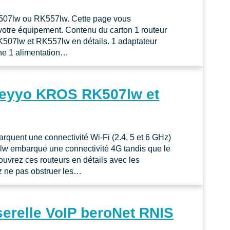
RK507lw ou RK557lw. Cette page vous
votre équipement. Contenu du carton 1 routeur
RK507lw et RK557lw en détails. 1 adaptateur
ne 1 alimentation…
 Keyyo KROS RK507lw et
ent une connectivité Wi-Fi (2.4, 5 et 6 GHz)
lw embarque une connectivité 4G tandis que le
vrez ces routeurs en détails avec les
ez ne pas obstruer les…
serelle VoIP beroNet RNIS