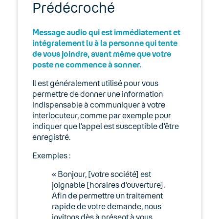
Manager : Gestion des fichiers audio
Prédécroché
Commander un fichier audio
Message audio qui est immédiatement et
personnalisé
intégralement lu à la personne qui tente
de vous joindre, avant même que votre
Gérer les fichiers audio dans le
poste ne commence à sonner.
Manager
Il est généralement utilisé pour vous
Les différentes utilisations d’un
permettre de donner une information
fichier audio
indispensable à communiquer à votre
interlocuteur, comme par exemple pour
Premiers pas
indiquer que l’appel est susceptible d’être
enregistré.
Tutoriaux
Exemples :
Configurer les réseaux Wi-Fi sur un
« Bonjour, [votre société] est
routeur Keyyo KROS
joignable [horaires d’ouverture].
Afin de permettre un traitement
Gérer et configurer l’annuaire dans
rapide de votre demande, nous
Manager
invitons dès à présent à vous