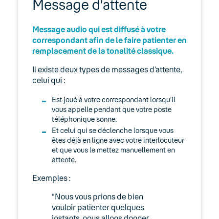
Message d’attente
Présentation de l’annuaire dans l’espace
client Manager
Message audio qui est diffusé à votre
03. Accès Internet
correspondant afin de le faire patienter en
remplacement de la tonalité classique.
04. Téléphonie fixe
Il existe deux types de messages d’attente,
celui qui :
05. Téléphonie Mobile
Est joué à votre correspondant lorsqu’il
06. Cybersécurité
vous appelle pendant que votre poste
téléphonique sonne.
Et celui qui se déclenche lorsque vous
Keyyo Connect
êtes déjà en ligne avec votre interlocuteur
et que vous le mettez manuellement en
Keyyo Visio
attente.
Exemples :
“Nous vous prions de bien
vouloir patienter quelques
instants, nous allons donner