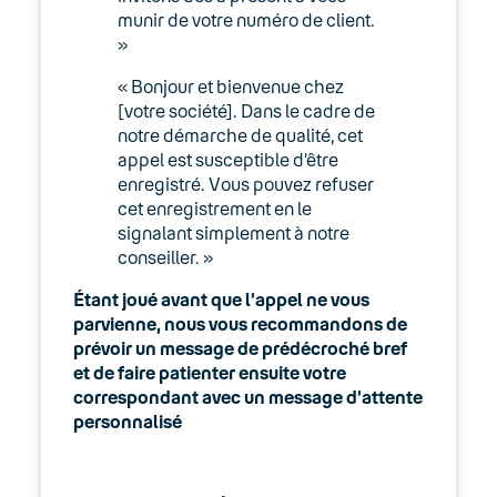
munir de votre numéro de client.
Gérer les accès, rôles et permissions
»
Manager
« Bonjour et bienvenue chez
Le compte utilisateur Keyyo
[votre société]. Dans le cadre de
notre démarche de qualité, cet
Manager – Change log
appel est susceptible d’être
enregistré. Vous pouvez refuser
cet enregistrement en le
Manager : Gestion des sites
signalant simplement à notre
conseiller. »
Manager : Import de l’annuaire par
fichier CSV
Étant joué avant que l’appel ne vous
parvienne, nous vous recommandons de
Manager : Intégration des tickets de
prévoir un message de prédécroché bref
support
et de faire patienter ensuite votre
correspondant avec un message d’attente
Manager : Notifications d’évènements
personnalisé
Manager : Suivi des déploiements