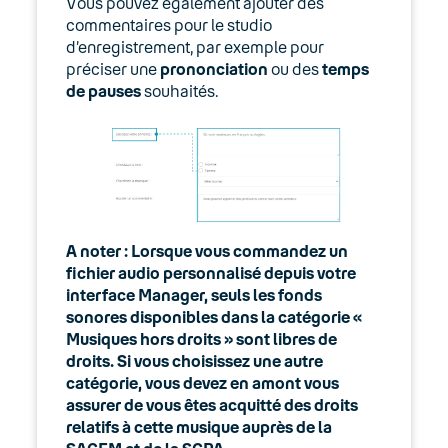
Vous pouvez également ajouter des
Présentation de l’annuaire dans l’espace
commentaires pour le studio
client Manager
d’enregistrement, par exemple pour
préciser une
prononciation
ou des
temps
03. Accès Internet
de pauses
souhaités.
04. Téléphonie fixe
05. Téléphonie Mobile
06. Cybersécurité
A noter : Lorsque vous commandez un
Keyyo Connect
fichier audio personnalisé depuis votre
interface Manager, seuls les fonds
Keyyo Visio
sonores disponibles dans la catégorie «
Musiques hors droits » sont libres de
droits. Si vous choisissez une autre
catégorie, vous devez en amont vous
assurer de vous êtes acquitté des droits
relatifs à cette musique auprès de la