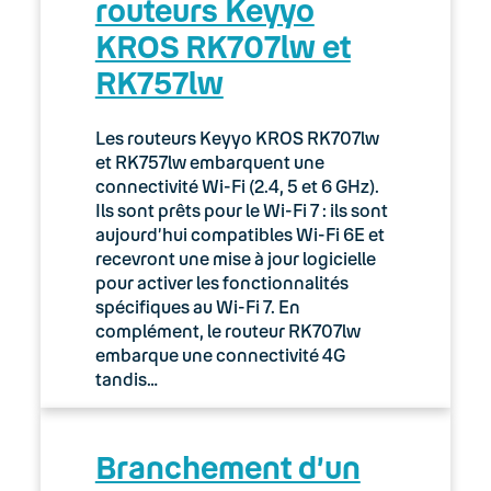
routeurs Keyyo
02. Espace client : Manager
KROS RK707lw et
RK757lw
Gestion et configuration des services
Informations Administratives
Les routeurs Keyyo KROS RK707lw
et RK757lw embarquent une
Manager : Gestion des fichiers audio
connectivité Wi-Fi (2.4, 5 et 6 GHz).
Ils sont prêts pour le Wi-Fi 7 : ils sont
aujourd’hui compatibles Wi-Fi 6E et
Premiers pas
recevront une mise à jour logicielle
pour activer les fonctionnalités
Tutoriaux
spécifiques au Wi-Fi 7. En
complément, le routeur RK707lw
Configurer les réseaux Wi-Fi sur un
embarque une connectivité 4G
routeur Keyyo KROS
tandis…
Gérer et configurer l’annuaire dans
Manager
Branchement d’un
Gérer les accès, rôles et permissions