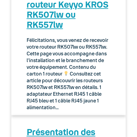
routeur Keyyo KROS
RK507lw ou
03. Accès Internet
RK557lw
04. Téléphonie fixe
Félicitations, vous venez de recevoir
05. Téléphonie Mobile
votre routeur RK507lw ou RK557lw.
Cette page vous accompagne dans
06. Cybersécurité
l’installation et le branchement de
votre équipement. Contenu du
Keyyo Connect
carton 1 routeur
Consultez cet
article pour découvrir les routeurs
Keyyo Visio
RK507lw et RK557lw en détails. 1
adaptateur Ethernet RJ45 1 câble
RJ45 bleu et 1 câble RJ45 jaune 1
alimentation…
Présentation des