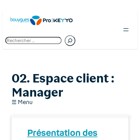
Skip
to
content
R
e
c
h
e
r
c
02. Espace client :
h
e
Manager
☰ Menu
01. Premiers pas chez Bouygues Telecom
Présentation des
Pro