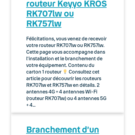
routeur Keyyo KROS
Manager
RK707lw ou
Le compte utilisateur Keyyo
RK757lw
Manager – Change log
Félicitations, vous venez de recevoir
votre routeur RK707lw ou RK757lw.
Manager : Gestion des sites
Cette page vous accompagne dans
l’installation et le branchement de
Manager : Import de l’annuaire par
votre équipement. Contenu du
fichier CSV
carton 1 routeur
Consultez cet
article pour découvrir les routeurs
Manager : Intégration des tickets de
RK707lw et RK757lw en détails. 2
support
antennes 4G + 4 antennes Wi-Fi
(routeur RK707lw) ou 4 antennes 5G
Manager : Notifications d’évènements
+ 4…
Manager : Suivi des déploiements
Branchement d’un
Présentation de l’annuaire dans
l’espace client Manager