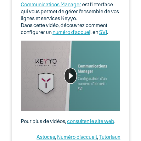
Manager : Gestion des fichiers audio
Communications Manager
est l’interface
qui vous permet de gérer l’ensemble de vos
Premiers pas
lignes et services Keyyo.
Dans cette vidéo, découvrez comment
Tutoriaux
configurer un
numéro d’accuei
l en
SVI
.
Configurer un numéro d’accueil en file
d’attente depuis Manager
Configurer un numéro d’accueil en
Groupe d’Appel depuis Manager
Configurer un numéro d’accueil en
SVI depuis Manager
Paramétrer un profil de renvoi d’appel
depuis Manager
Pour plus de vidéos,
consultez le site web
.
Paramétrer une messagerie vocale
depuis Manager
Astuces
, 
Numéro d’accueil
, 
Tutoriaux