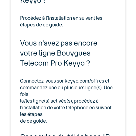
Téléphones IP
Procédez à l’installation en suivant les
Configuration d’un terminal “blanc”
étapes de ce guide.
ou après “reset” (enroll)
Gigaset IP
Vous n’avez pas encore
votre ligne Bouygues
SmartStation Executive
Telecom Pro Keyyo ?
SmartStation Office
Connectez-vous sur keyyo.com/offres et
Téléphones IP Cisco SPA
commandez une ou plusieurs ligne(s). Une
fois
Cisco / Linksys
la/les ligne(s) activée(s), procédez à
l’installation de votre téléphone en suivant
Polycom
les étapes
de ce guide.
Yealink