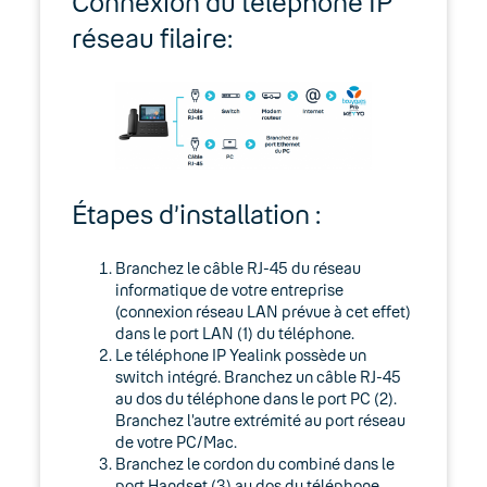
Connexion du téléphone IP
Répéteur Yealink RT30
réseau filaire:
Yealink T73W / T74W / T87W
Yealink W73P : borne W70B et
combiné W73H
Lexique
Étapes d’installation :
Modes d’emploi
Branchez le câble RJ-45 du réseau
informatique de votre entreprise
05. Téléphonie Mobile
(connexion réseau LAN prévue à cet effet)
dans le port LAN (1) du téléphone.
06. Cybersécurité
Le téléphone IP Yealink possède un
switch intégré. Branchez un câble RJ-45
Keyyo Connect
au dos du téléphone dans le port PC (2).
Branchez l’autre extrémité au port réseau
de votre PC/Mac.
Keyyo Visio
Branchez le cordon du combiné dans le
port Handset (3) au dos du téléphone.