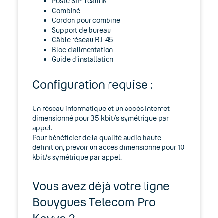
Poste SIP Yealink
Expert
Combiné
Cordon pour combiné
Guides d’installation
Support de bureau
Câble réseau RJ-45
Option Télétravail
Bloc d’alimentation
Guide d’installation
Utilisation des téléphones IP fixes
compatibles Wi-Fi
Configuration requise :
BeroNet
Un réseau informatique et un accès Internet
dimensionné pour 35 kbit/s symétrique par
Configuration requise
appel.
Pour bénéficier de la qualité audio haute
définition, prévoir un accès dimensionné pour 10
Logiciels
kbit/s symétrique par appel.
Passerelles analogiques (adaptateurs
ATA)
Vous avez déjà votre ligne
Bouygues Telecom Pro
Réseau
Keyyo ?