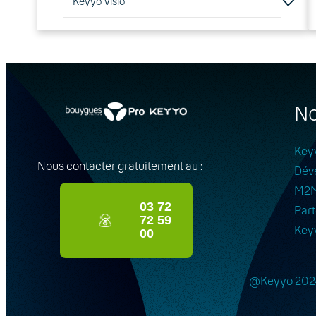
Keyyo Visio
No
Key
Nous contacter gratuitement au :
Dév
M2
03 72
Part
72 59
Key
00
@Keyyo 202