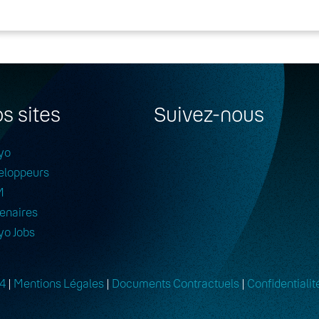
s sites
Suivez-nous
yo
eloppeurs
M
enaires
yo Jobs
4
|
Mentions Légales
|
Documents Contractuels
|
Confidentialit