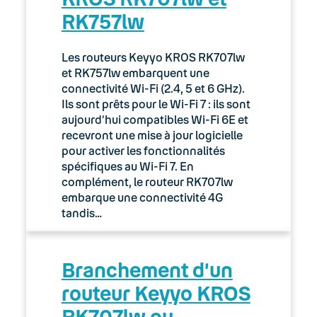
RK757lw
03. Accès Internet
04. Téléphonie fixe
Les routeurs Keyyo KROS RK707lw
et RK757lw embarquent une
05. Téléphonie Mobile
connectivité Wi-Fi (2.4, 5 et 6 GHz).
Ils sont prêts pour le Wi-Fi 7 : ils sont
aujourd’hui compatibles Wi-Fi 6E et
06. Cybersécurité
recevront une mise à jour logicielle
pour activer les fonctionnalités
Keyyo Connect
spécifiques au Wi-Fi 7. En
complément, le routeur RK707lw
Keyyo Visio
embarque une connectivité 4G
tandis…
Branchement d’un
routeur Keyyo KROS
RK707lw ou