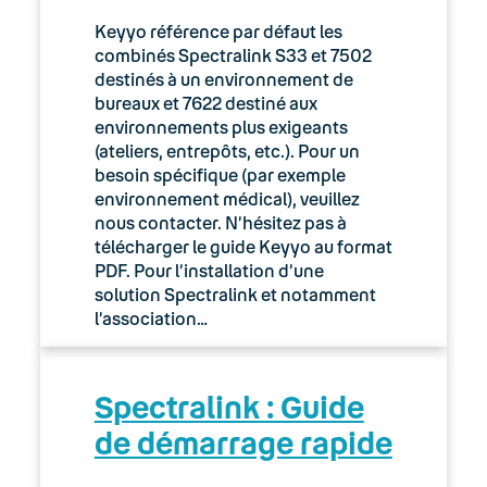
Manager
Keyyo référence par défaut les
combinés Spectralink S33 et 7502
Le compte utilisateur Keyyo
destinés à un environnement de
bureaux et 7622 destiné aux
Manager – Change log
environnements plus exigeants
(ateliers, entrepôts, etc.). Pour un
Manager : Gestion des sites
besoin spécifique (par exemple
environnement médical), veuillez
Manager : Import de l’annuaire par
nous contacter. N’hésitez pas à
fichier CSV
télécharger le guide Keyyo au format
PDF. Pour l’installation d’une
Manager : Intégration des tickets de
solution Spectralink et notamment
support
l’association…
Manager : Notifications d’évènements
Spectralink : Guide
Manager : Suivi des déploiements
de démarrage rapide
Présentation de l’annuaire dans
l’espace client Manager