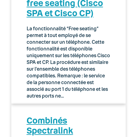
free seating (Cisco
02. Espace client : Manager
SPA et Cisco CP)
Gestion et configuration des services
La fonctionnalité “Free seating”
permet à tout employé de se
Informations Administratives
connecter sur un téléphone. Cette
fonctionnalité est disponible
Manager : Gestion des fichiers audio
uniquement sur les téléphones Cisco
SPA et CP. La procédure est similaire
Premiers pas
sur l’ensemble des téléphones
compatibles. Remarque : le service
Tutoriaux
de la personne connectée est
associé au port 1 du téléphone et les
Configurer les réseaux Wi-Fi sur un
autres ports ne…
routeur Keyyo KROS
Gérer et configurer l’annuaire dans
Combinés
Manager
Spectralink
Gérer les accès, rôles et permissions