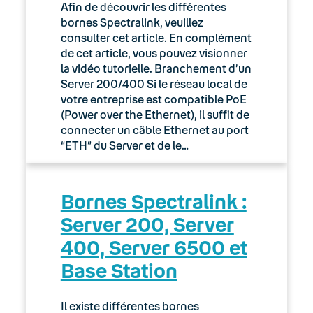
Afin de découvrir les différentes
bornes Spectralink, veuillez
03. Accès Internet
consulter cet article. En complément
de cet article, vous pouvez visionner
04. Téléphonie fixe
la vidéo tutorielle. Branchement d’un
Server 200/400 Si le réseau local de
05. Téléphonie Mobile
votre entreprise est compatible PoE
(Power over the Ethernet), il suffit de
06. Cybersécurité
connecter un câble Ethernet au port
“ETH” du Server et de le…
Keyyo Connect
Keyyo Visio
Bornes Spectralink :
Server 200, Server
400, Server 6500 et
Base Station
Il existe différentes bornes