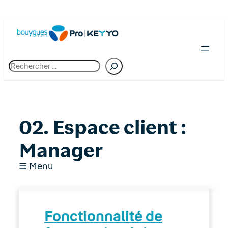
Skip
to
content
R
e
c
h
e
r
c
02. Espace client :
h
e
Manager
☰ Menu
01. Premiers pas chez Bouygues Telecom
Fonctionnalité de
Pro