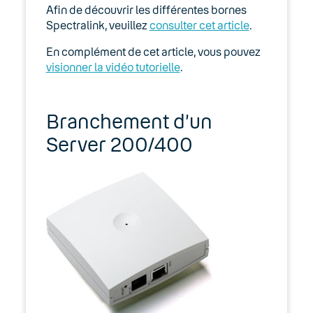
Expert
Afin de découvrir les différentes bornes
Spectralink, veuillez
consulter cet article
.
Guides d’installation
En complément de cet article, vous pouvez
visionner la vidéo tutorielle
.
Lexique
Modes d’emploi
Branchement d’un
Fonctionnalités
Server 200/400
Outils
Terminaux
Alcatel F580
Gigaset E630
Logiciel Zoiper (softphone)