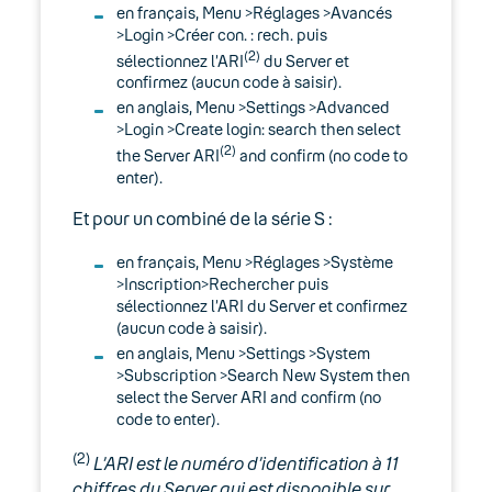
en français, Menu >Réglages >Avancés
>Login >Créer con. : rech. puis
(2)
sélectionnez l’ARI
du Server et
confirmez (aucun code à saisir).
en anglais, Menu >Settings >Advanced
>Login >Create login: search then select
(2)
the Server ARI
and confirm (no code to
enter).
Et pour un combiné de la série S :
en français, Menu >Réglages >Système
>Inscription>Rechercher puis
sélectionnez l’ARI du Server et confirmez
(aucun code à saisir).
en anglais, Menu >Settings >System
>Subscription >Search New System then
select the Server ARI and confirm (no
code to enter).
(2)
L’ARI est le numéro d’identification à 11
chiffres du Server qui est disponible sur