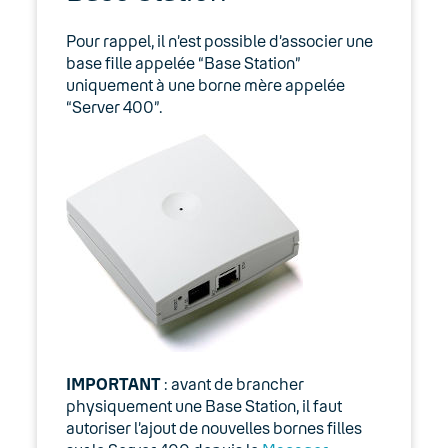
Server 400, Server 6500 et Base
Station
Pour rappel, il n’est possible d’associer une
base fille appelée “Base Station”
Combinés Spectralink
uniquement à une borne mère appelée
“Server 400”.
Spectralink : Guide de
démarrage rapide
Yealink
05. Téléphonie Mobile
06. Cybersécurité
Keyyo Connect
Keyyo Visio
IMPORTANT
: avant de brancher
physiquement une Base Station, il faut
autoriser l’ajout de nouvelles bornes filles