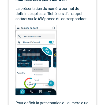
Expert
La présentation du numéro permet de
Guides d’installation
définir ce qui est affiché lors d’un appel
sortant sur le téléphone du correspondant.
Lexique
Modes d’emploi
Fonctionnalités
Outils
Fax IP
Webmail Keyyo
CRM
Keyyo Apps
Pour définir la présentation du numéro d’un