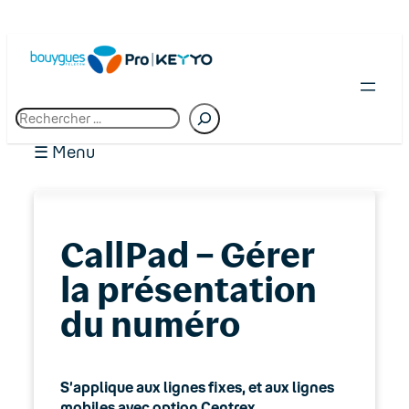
R
e
c
☰ Menu
h
e
r
c
01. Premiers pas chez Bouygues Telecom
h
CallPad – Gérer
Pro
e
la présentation
02. Espace client : Manager
du numéro
03. Accès Internet
04. Téléphonie fixe
S’applique aux lignes fixes, et aux lignes
mobiles avec option Centrex.