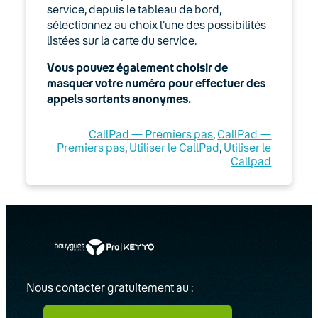
service, depuis le tableau de bord,
Découvrez le softphone /
sélectionnez au choix l’une des possibilités
téléphone logiciel Keyyo : Keyyo
listées sur la carte du service.
Phone
Vous pouvez également choisir de
Glossaire Keyyo Apps
masquer votre numéro pour effectuer des
appels sortants anonymes.
Keyyo Apps : Passez à
l’innovation pour votre
CallPad — Premiers pas
, 
CallPad —
téléphonie d’entreprise
Premiers pas
, 
Utiliser le CallPad
, 
Utiliser le
Callpad
1. Installation initiale de Keyyo
Apps
2. Utilisation de Keyyo Apps
CallPad
Nous contacter gratuitement au :
Installer l’application CallPad