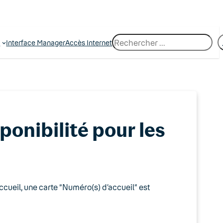
R
e
Interface Manager
Accès Internet
e
c
h
e
r
c
h
e
sponibilité pour les
accueil, une carte “Numéro(s) d’accueil” est