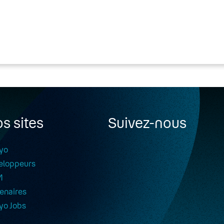
s sites
Suivez-nous
yo
eloppeurs
M
enaires
yo Jobs