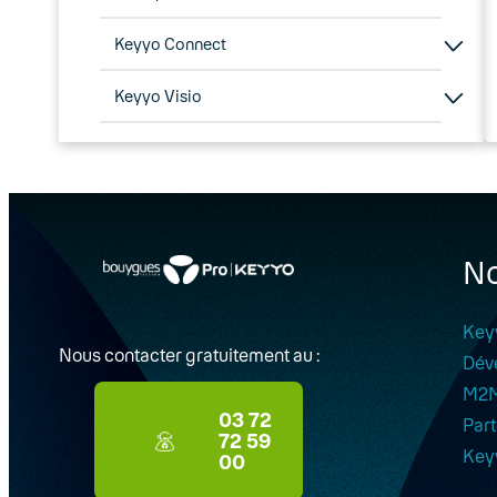
Keyyo Connect
Keyyo Visio
No
Key
Nous contacter gratuitement au :
Dév
M2
03 72
Part
72 59
Key
00