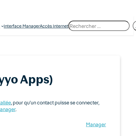
R
e
Interface Manager
Accès Internet
e
c
h
e
r
c
h
e
yyo Apps)
allée
, pour qu’un contact puisse se connecter,
Manager
.
Manager