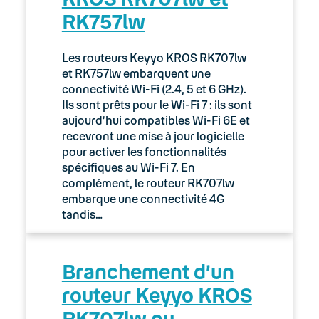
RK757lw
03. Accès Internet
04. Téléphonie fixe
Les routeurs Keyyo KROS RK707lw
et RK757lw embarquent une
05. Téléphonie Mobile
connectivité Wi-Fi (2.4, 5 et 6 GHz).
Ils sont prêts pour le Wi-Fi 7 : ils sont
aujourd’hui compatibles Wi-Fi 6E et
06. Cybersécurité
recevront une mise à jour logicielle
pour activer les fonctionnalités
Keyyo Connect
spécifiques au Wi-Fi 7. En
complément, le routeur RK707lw
Keyyo Visio
embarque une connectivité 4G
tandis…
Branchement d’un
routeur Keyyo KROS
RK707lw ou