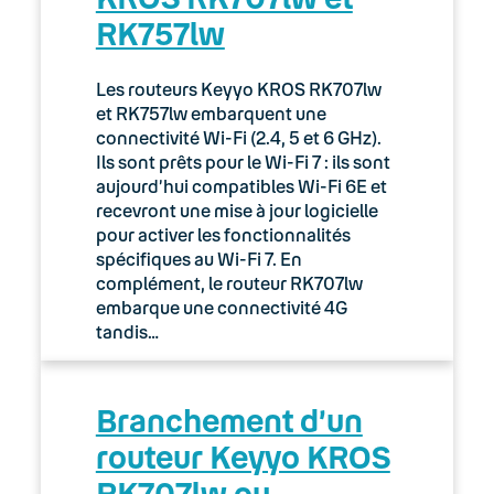
RK757lw
03. Accès Internet
04. Téléphonie fixe
Les routeurs Keyyo KROS RK707lw
et RK757lw embarquent une
05. Téléphonie Mobile
connectivité Wi-Fi (2.4, 5 et 6 GHz).
Ils sont prêts pour le Wi-Fi 7 : ils sont
aujourd’hui compatibles Wi-Fi 6E et
06. Cybersécurité
recevront une mise à jour logicielle
pour activer les fonctionnalités
Keyyo Connect
spécifiques au Wi-Fi 7. En
complément, le routeur RK707lw
Keyyo Visio
embarque une connectivité 4G
tandis…
Branchement d’un
routeur Keyyo KROS
RK707lw ou