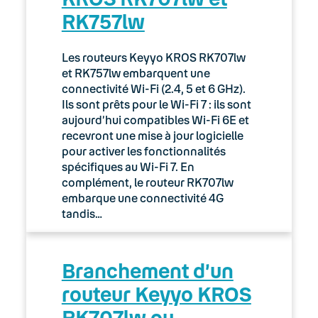
RK757lw
03. Accès Internet
04. Téléphonie fixe
Les routeurs Keyyo KROS RK707lw
et RK757lw embarquent une
05. Téléphonie Mobile
connectivité Wi-Fi (2.4, 5 et 6 GHz).
Ils sont prêts pour le Wi-Fi 7 : ils sont
aujourd’hui compatibles Wi-Fi 6E et
06. Cybersécurité
recevront une mise à jour logicielle
pour activer les fonctionnalités
Keyyo Connect
spécifiques au Wi-Fi 7. En
complément, le routeur RK707lw
Keyyo Visio
embarque une connectivité 4G
tandis…
Branchement d’un
routeur Keyyo KROS
RK707lw ou