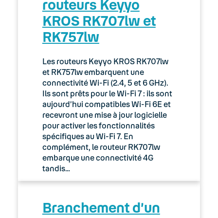
routeurs Keyyo
02. Espace client : Manager
KROS RK707lw et
RK757lw
03. Accès Internet
04. Téléphonie fixe
Les routeurs Keyyo KROS RK707lw
et RK757lw embarquent une
05. Téléphonie Mobile
connectivité Wi-Fi (2.4, 5 et 6 GHz).
Ils sont prêts pour le Wi-Fi 7 : ils sont
aujourd’hui compatibles Wi-Fi 6E et
06. Cybersécurité
recevront une mise à jour logicielle
pour activer les fonctionnalités
Keyyo Connect
spécifiques au Wi-Fi 7. En
complément, le routeur RK707lw
Keyyo Visio
embarque une connectivité 4G
tandis…
Branchement d’un