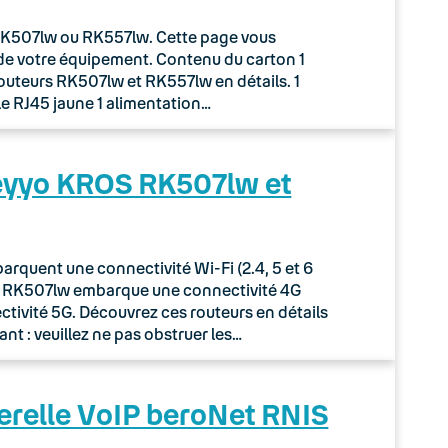
r RK507lw ou RK557lw. Cette page vous
de votre équipement. Contenu du carton 1
routeurs RK507lw et RK557lw en détails. 1
le RJ45 jaune 1 alimentation…
Keyyo KROS RK507lw et
quent une connectivité Wi-Fi (2.4, 5 et 6
ur RK507lw embarque une connectivité 4G
tivité 5G. Découvrez ces routeurs en détails
nt : veuillez ne pas obstruer les…
erelle VoIP beroNet RNIS