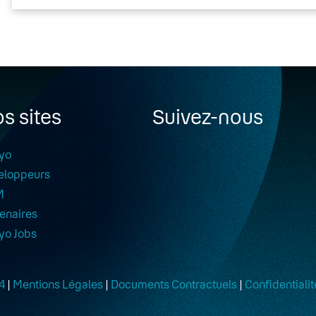
s sites
Suivez-nous
yo
eloppeurs
M
enaires
yo Jobs
4
|
Mentions Légales
|
Documents Contractuels
|
Confidentialit