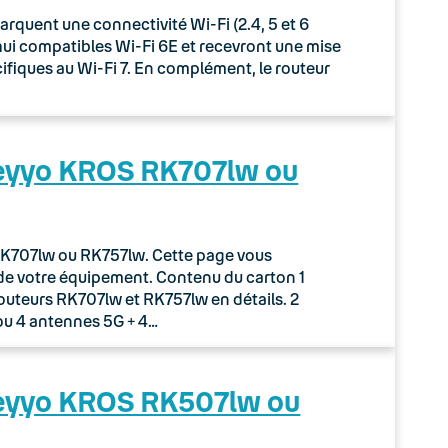
uent une connectivité Wi-Fi (2.4, 5 et 6
rd’hui compatibles Wi-Fi 6E et recevront une mise
écifiques au Wi-Fi 7. En complément, le routeur
Keyyo KROS RK707lw ou
r RK707lw ou RK757lw. Cette page vous
de votre équipement. Contenu du carton 1
routeurs RK707lw et RK757lw en détails. 2
ou 4 antennes 5G + 4…
Keyyo KROS RK507lw ou