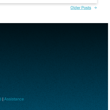
Older Posts
→
é
|
Assistance