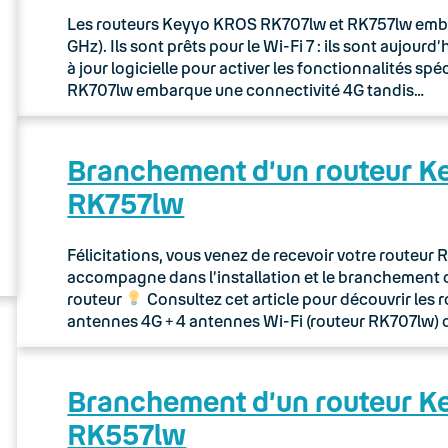
Les routeurs Keyyo KROS RK707lw et RK757lw embarq
GHz). Ils sont prêts pour le Wi-Fi 7 : ils sont aujou
à jour logicielle pour activer les fonctionnalités sp
RK707lw embarque une connectivité 4G tandis…
Branchement d’un routeur 
RK757lw
Félicitations, vous venez de recevoir votre routeu
accompagne dans l’installation et le branchement 
routeur
Consultez cet article pour découvrir les 
antennes 4G + 4 antennes Wi-Fi (routeur RK707lw) 
Branchement d’un routeur 
RK557lw