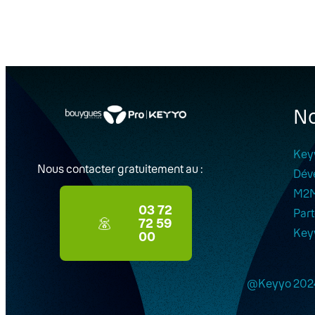
No
Key
Nous contacter gratuitement au :
Dév
M2
03 72
Part
72 59
Key
00
@Keyyo 202