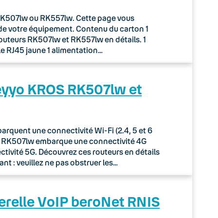
r RK507lw ou RK557lw. Cette page vous
de votre équipement. Contenu du carton 1
routeurs RK507lw et RK557lw en détails. 1
le RJ45 jaune 1 alimentation…
Keyyo KROS RK507lw et
quent une connectivité Wi-Fi (2.4, 5 et 6
ur RK507lw embarque une connectivité 4G
tivité 5G. Découvrez ces routeurs en détails
nt : veuillez ne pas obstruer les…
erelle VoIP beroNet RNIS