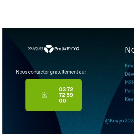
No
Key
Nous contacter gratuitement au :
Dév
M2
03 72
Part
72 59
Key
00
@Keyyo 202