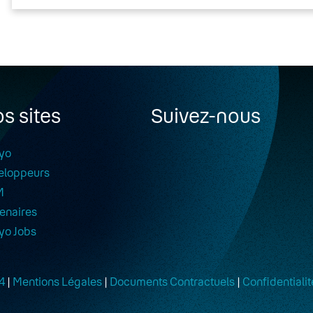
s sites
Suivez-nous
yo
eloppeurs
M
enaires
yo Jobs
4
|
Mentions Légales
|
Documents Contractuels
|
Confidentialit