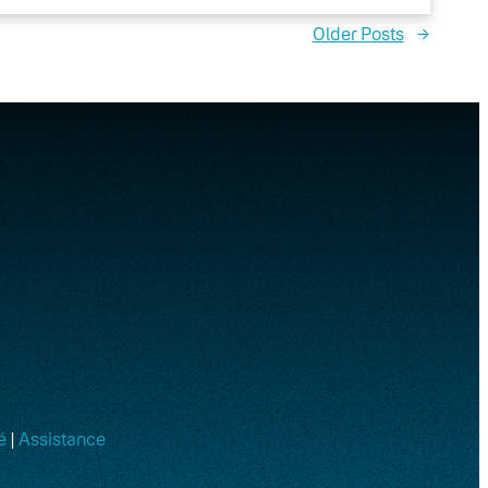
Older Posts
→
é
|
Assistance