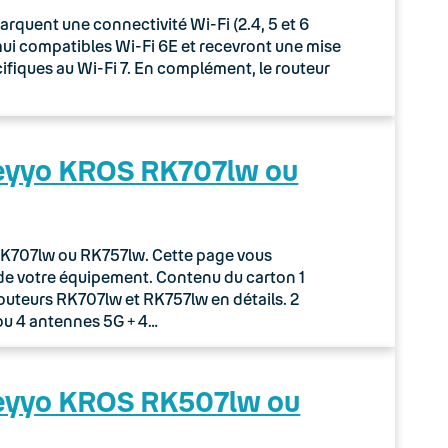
uent une connectivité Wi-Fi (2.4, 5 et 6
rd’hui compatibles Wi-Fi 6E et recevront une mise
écifiques au Wi-Fi 7. En complément, le routeur
Keyyo KROS RK707lw ou
r RK707lw ou RK757lw. Cette page vous
de votre équipement. Contenu du carton 1
routeurs RK707lw et RK757lw en détails. 2
ou 4 antennes 5G + 4…
Keyyo KROS RK507lw ou