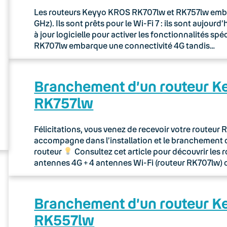
Les routeurs Keyyo KROS RK707lw et RK757lw embarq
GHz). Ils sont prêts pour le Wi-Fi 7 : ils sont aujou
à jour logicielle pour activer les fonctionnalités sp
RK707lw embarque une connectivité 4G tandis…
Branchement d’un routeur 
RK757lw
Félicitations, vous venez de recevoir votre routeu
accompagne dans l’installation et le branchement 
routeur
Consultez cet article pour découvrir les 
antennes 4G + 4 antennes Wi-Fi (routeur RK707lw) 
Branchement d’un routeur 
RK557lw