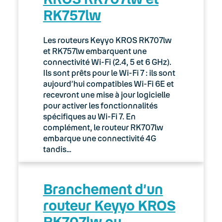
RK757lw
03. Accès Internet
04. Téléphonie fixe
Les routeurs Keyyo KROS RK707lw
et RK757lw embarquent une
05. Téléphonie Mobile
connectivité Wi-Fi (2.4, 5 et 6 GHz).
Ils sont prêts pour le Wi-Fi 7 : ils sont
aujourd’hui compatibles Wi-Fi 6E et
06. Cybersécurité
recevront une mise à jour logicielle
pour activer les fonctionnalités
Keyyo Connect
spécifiques au Wi-Fi 7. En
complément, le routeur RK707lw
Keyyo Visio
embarque une connectivité 4G
tandis…
Branchement d’un
routeur Keyyo KROS
RK707lw ou