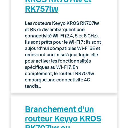
RK757lw
03. Accès Internet
04. Téléphonie fixe
Les routeurs Keyyo KROS RK707lw
et RK757lw embarquent une
05. Téléphonie Mobile
connectivité Wi-Fi (2.4, 5 et 6 GHz).
Ils sont prêts pour le Wi-Fi 7 : ils sont
aujourd’hui compatibles Wi-Fi 6E et
06. Cybersécurité
recevront une mise à jour logicielle
pour activer les fonctionnalités
Keyyo Connect
spécifiques au Wi-Fi 7. En
complément, le routeur RK707lw
Keyyo Visio
embarque une connectivité 4G
tandis…
Branchement d’un
routeur Keyyo KROS
RK707lw ou