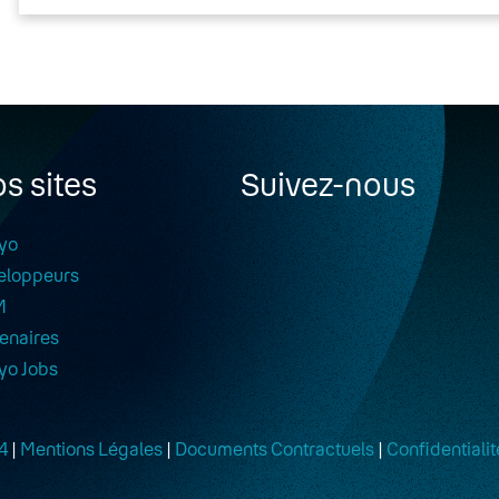
s sites
Suivez-nous
yo
eloppeurs
M
enaires
yo Jobs
4
|
Mentions Légales
|
Documents Contractuels
|
Confidentialit