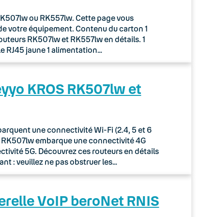
r RK507lw ou RK557lw. Cette page vous
de votre équipement. Contenu du carton 1
routeurs RK507lw et RK557lw en détails. 1
le RJ45 jaune 1 alimentation…
Keyyo KROS RK507lw et
quent une connectivité Wi-Fi (2.4, 5 et 6
ur RK507lw embarque une connectivité 4G
tivité 5G. Découvrez ces routeurs en détails
nt : veuillez ne pas obstruer les…
erelle VoIP beroNet RNIS