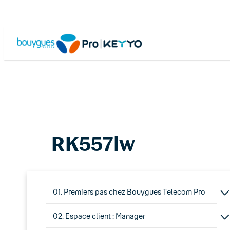
Skip
to
content
RK557lw
01. Premiers pas chez Bouygues Telecom Pro
02. Espace client : Manager