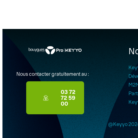
No
Key
Nous contacter gratuitement au :
Dév
M2
03 72
Part
72 59
Key
00
@Keyyo 202