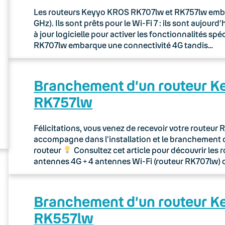
Les routeurs Keyyo KROS RK707lw et RK757lw embarq
GHz). Ils sont prêts pour le Wi-Fi 7 : ils sont aujou
à jour logicielle pour activer les fonctionnalités sp
RK707lw embarque une connectivité 4G tandis…
Branchement d’un routeur 
RK757lw
Félicitations, vous venez de recevoir votre routeu
accompagne dans l’installation et le branchement 
routeur
Consultez cet article pour découvrir les 
antennes 4G + 4 antennes Wi-Fi (routeur RK707lw) 
Branchement d’un routeur 
RK557lw