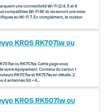
uent une connectivité Wi-Fi (2.4, 5 et 6
rd’hui compatibles Wi-Fi 6E et recevront une mise
écifiques au Wi-Fi 7. En complément, le routeur
Keyyo KROS RK707lw ou
r RK707lw ou RK757lw. Cette page vous
de votre équipement. Contenu du carton 1
routeurs RK707lw et RK757lw en détails. 2
ou 4 antennes 5G + 4…
Keyyo KROS RK507lw ou