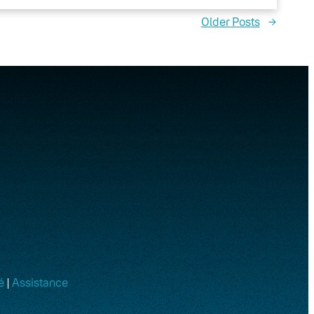
Older Posts
→
é
|
Assistance