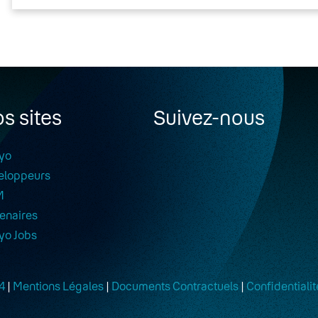
s sites
Suivez-nous
yo
eloppeurs
M
enaires
yo Jobs
4
|
Mentions Légales
|
Documents Contractuels
|
Confidentialit