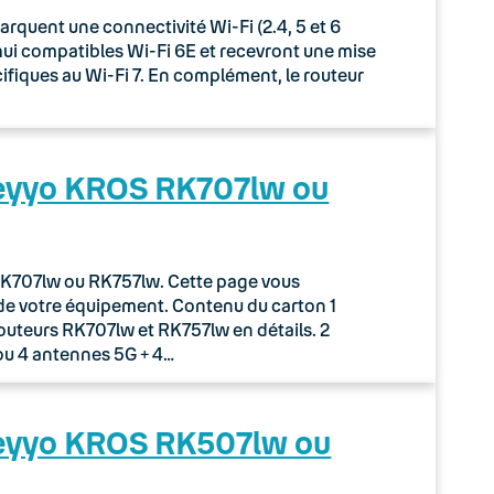
uent une connectivité Wi-Fi (2.4, 5 et 6
rd’hui compatibles Wi-Fi 6E et recevront une mise
écifiques au Wi-Fi 7. En complément, le routeur
Keyyo KROS RK707lw ou
r RK707lw ou RK757lw. Cette page vous
de votre équipement. Contenu du carton 1
routeurs RK707lw et RK757lw en détails. 2
ou 4 antennes 5G + 4…
Keyyo KROS RK507lw ou