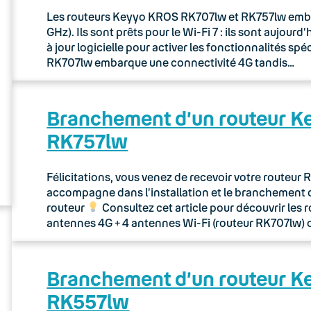
Les routeurs Keyyo KROS RK707lw et RK757lw embarq
GHz). Ils sont prêts pour le Wi-Fi 7 : ils sont aujou
à jour logicielle pour activer les fonctionnalités sp
RK707lw embarque une connectivité 4G tandis…
Branchement d’un routeur 
RK757lw
Félicitations, vous venez de recevoir votre routeu
accompagne dans l’installation et le branchement 
routeur
Consultez cet article pour découvrir les 
antennes 4G + 4 antennes Wi-Fi (routeur RK707lw) 
Branchement d’un routeur 
RK557lw