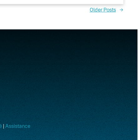
Older Posts
→
é
|
Assistance