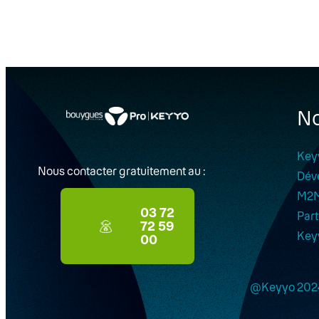
No
Key
Nous contacter gratuitement au :
Dév
M2
03 72
Part
72 59
Key
00
@Keyyo 202