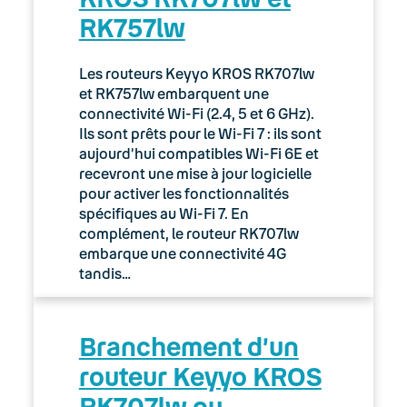
RK757lw
03. Accès Internet
04. Téléphonie fixe
Les routeurs Keyyo KROS RK707lw
et RK757lw embarquent une
05. Téléphonie Mobile
connectivité Wi-Fi (2.4, 5 et 6 GHz).
Ils sont prêts pour le Wi-Fi 7 : ils sont
aujourd’hui compatibles Wi-Fi 6E et
06. Cybersécurité
recevront une mise à jour logicielle
pour activer les fonctionnalités
Keyyo Connect
spécifiques au Wi-Fi 7. En
complément, le routeur RK707lw
Keyyo Visio
embarque une connectivité 4G
tandis…
Branchement d’un
routeur Keyyo KROS
RK707lw ou