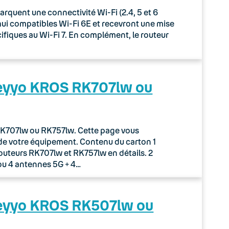
uent une connectivité Wi-Fi (2.4, 5 et 6
rd’hui compatibles Wi-Fi 6E et recevront une mise
écifiques au Wi-Fi 7. En complément, le routeur
Keyyo KROS RK707lw ou
r RK707lw ou RK757lw. Cette page vous
de votre équipement. Contenu du carton 1
routeurs RK707lw et RK757lw en détails. 2
ou 4 antennes 5G + 4…
Keyyo KROS RK507lw ou