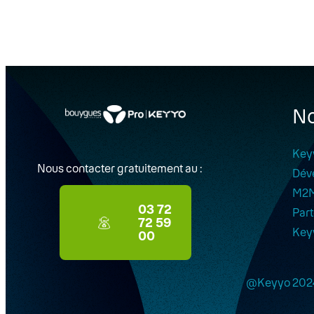
No
Key
Nous contacter gratuitement au :
Dév
M2
03 72
Part
72 59
Key
00
@Keyyo 202