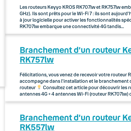
Les routeurs Keyyo KROS RK707lw et RK757lw embarq
GHz). Ils sont prêts pour le Wi-Fi 7 : ils sont aujou
à jour logicielle pour activer les fonctionnalités sp
RK707lw embarque une connectivité 4G tandis…
Branchement d’un routeur 
RK757lw
Félicitations, vous venez de recevoir votre routeu
accompagne dans l’installation et le branchement 
routeur
Consultez cet article pour découvrir les 
antennes 4G + 4 antennes Wi-Fi (routeur RK707lw) 
Branchement d’un routeur 
RK557lw