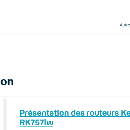
Autr
ion
Présentation des routeurs 
RK757lw