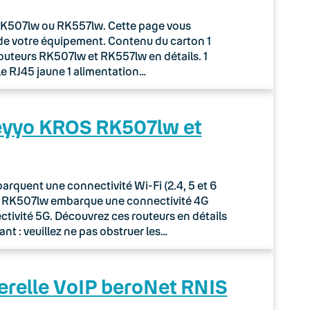
r RK507lw ou RK557lw. Cette page vous
de votre équipement. Contenu du carton 1
routeurs RK507lw et RK557lw en détails. 1
le RJ45 jaune 1 alimentation…
Keyyo KROS RK507lw et
quent une connectivité Wi-Fi (2.4, 5 et 6
ur RK507lw embarque une connectivité 4G
tivité 5G. Découvrez ces routeurs en détails
nt : veuillez ne pas obstruer les…
erelle VoIP beroNet RNIS