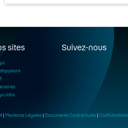
s sites
Suivez-nous
yo
eloppeurs
M
enaires
yo Jobs
4
|
Mentions Légales
|
Documents Contractuels
|
Confidentialit