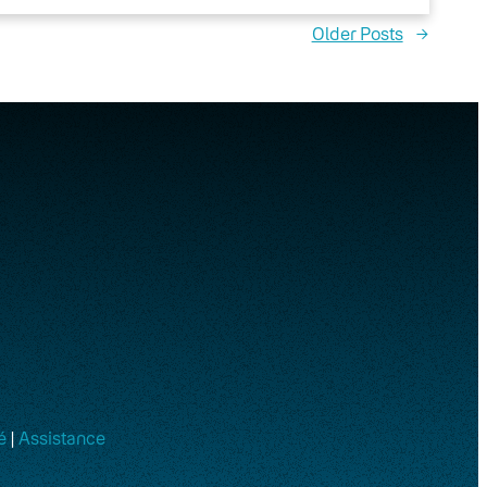
Older Posts
→
é
|
Assistance