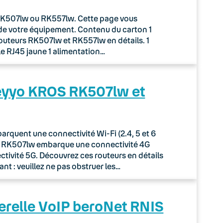
r RK507lw ou RK557lw. Cette page vous
de votre équipement. Contenu du carton 1
routeurs RK507lw et RK557lw en détails. 1
le RJ45 jaune 1 alimentation…
Keyyo KROS RK507lw et
quent une connectivité Wi-Fi (2.4, 5 et 6
ur RK507lw embarque une connectivité 4G
tivité 5G. Découvrez ces routeurs en détails
nt : veuillez ne pas obstruer les…
erelle VoIP beroNet RNIS