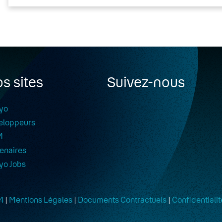
s sites
Suivez-nous
yo
eloppeurs
M
enaires
yo Jobs
4
|
Mentions Légales
|
Documents Contractuels
|
Confidentialit