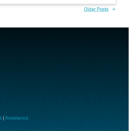
Older Posts
→
é
|
Assistance