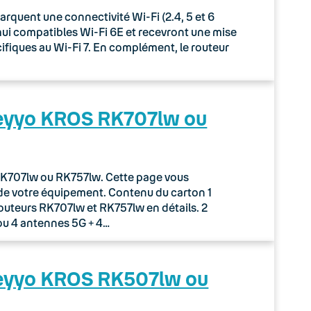
uent une connectivité Wi-Fi (2.4, 5 et 6
rd’hui compatibles Wi-Fi 6E et recevront une mise
écifiques au Wi-Fi 7. En complément, le routeur
Keyyo KROS RK707lw ou
r RK707lw ou RK757lw. Cette page vous
de votre équipement. Contenu du carton 1
routeurs RK707lw et RK757lw en détails. 2
ou 4 antennes 5G + 4…
Keyyo KROS RK507lw ou