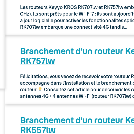
Les routeurs Keyyo KROS RK707lw et RK757lw embarq
GHz). Ils sont prêts pour le Wi-Fi 7 : ils sont aujou
à jour logicielle pour activer les fonctionnalités sp
RK707lw embarque une connectivité 4G tandis…
Branchement d’un routeur 
RK757lw
Félicitations, vous venez de recevoir votre routeu
accompagne dans l’installation et le branchement 
routeur
Consultez cet article pour découvrir les 
antennes 4G + 4 antennes Wi-Fi (routeur RK707lw) 
Branchement d’un routeur 
RK557lw