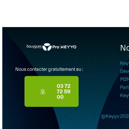
No
Key
Nous contacter gratuitement au :
Dév
M2
03 72
Part
72 59
Key
00
@Keyyo 202