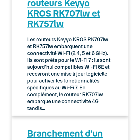
routeurs Keyyo
02. Espace client : Manager
KROS RK707lw et
RK757lw
03. Accès Internet
04. Téléphonie fixe
Les routeurs Keyyo KROS RK707lw
et RK757lw embarquent une
05. Téléphonie Mobile
connectivité Wi-Fi (2.4, 5 et 6 GHz).
Ils sont prêts pour le Wi-Fi 7 : ils sont
aujourd’hui compatibles Wi-Fi 6E et
06. Cybersécurité
recevront une mise à jour logicielle
pour activer les fonctionnalités
Keyyo Connect
spécifiques au Wi-Fi 7. En
complément, le routeur RK707lw
Keyyo Visio
embarque une connectivité 4G
tandis…
Branchement d’un