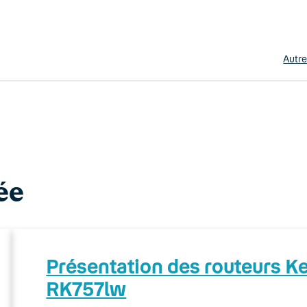
Autr
ée
Présentation des routeurs 
RK757lw