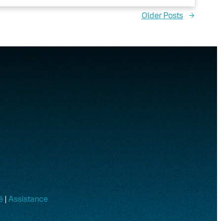
Older Posts
→
é
|
Assistance