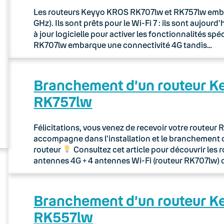
Les routeurs Keyyo KROS RK707lw et RK757lw embarq
GHz). Ils sont prêts pour le Wi-Fi 7 : ils sont aujou
à jour logicielle pour activer les fonctionnalités sp
RK707lw embarque une connectivité 4G tandis…
Branchement d’un routeur 
RK757lw
Félicitations, vous venez de recevoir votre routeu
accompagne dans l’installation et le branchement 
routeur
Consultez cet article pour découvrir les 
antennes 4G + 4 antennes Wi-Fi (routeur RK707lw) 
Branchement d’un routeur 
RK557lw