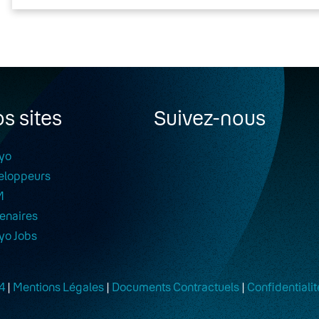
s sites
Suivez-nous
yo
eloppeurs
M
enaires
yo Jobs
4
|
Mentions Légales
|
Documents Contractuels
|
Confidentialit