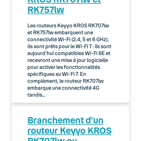
RK757lw
03. Accès Internet
04. Téléphonie fixe
Les routeurs Keyyo KROS RK707lw
et RK757lw embarquent une
05. Téléphonie Mobile
connectivité Wi-Fi (2.4, 5 et 6 GHz).
Ils sont prêts pour le Wi-Fi 7 : ils sont
aujourd’hui compatibles Wi-Fi 6E et
06. Cybersécurité
recevront une mise à jour logicielle
pour activer les fonctionnalités
Keyyo Connect
spécifiques au Wi-Fi 7. En
complément, le routeur RK707lw
Keyyo Visio
embarque une connectivité 4G
tandis…
Branchement d’un
routeur Keyyo KROS
RK707lw ou