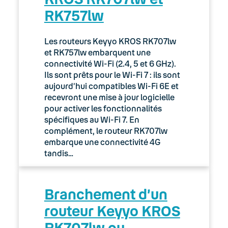
RK757lw
03. Accès Internet
04. Téléphonie fixe
Les routeurs Keyyo KROS RK707lw
et RK757lw embarquent une
05. Téléphonie Mobile
connectivité Wi-Fi (2.4, 5 et 6 GHz).
Ils sont prêts pour le Wi-Fi 7 : ils sont
aujourd’hui compatibles Wi-Fi 6E et
06. Cybersécurité
recevront une mise à jour logicielle
pour activer les fonctionnalités
Keyyo Connect
spécifiques au Wi-Fi 7. En
complément, le routeur RK707lw
Keyyo Visio
embarque une connectivité 4G
tandis…
Branchement d’un
routeur Keyyo KROS
RK707lw ou