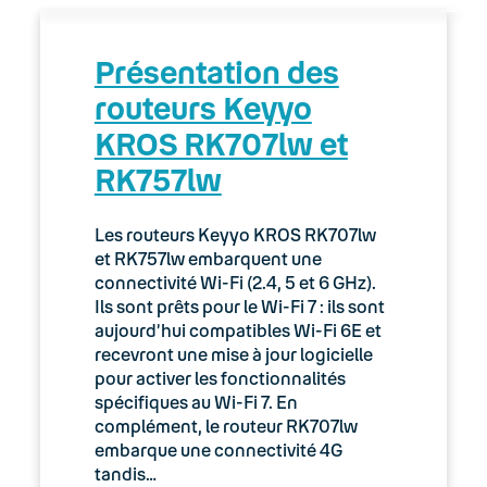
01. Premiers pas chez Bouygues Telecom
Présentation des
Pro
routeurs Keyyo
02. Espace client : Manager
KROS RK707lw et
RK757lw
03. Accès Internet
04. Téléphonie fixe
Les routeurs Keyyo KROS RK707lw
et RK757lw embarquent une
05. Téléphonie Mobile
connectivité Wi-Fi (2.4, 5 et 6 GHz).
Ils sont prêts pour le Wi-Fi 7 : ils sont
aujourd’hui compatibles Wi-Fi 6E et
06. Cybersécurité
recevront une mise à jour logicielle
pour activer les fonctionnalités
Keyyo Connect
spécifiques au Wi-Fi 7. En
complément, le routeur RK707lw
Keyyo Visio
embarque une connectivité 4G
tandis…