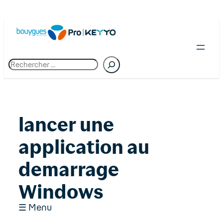
Skip
to
content
R
e
c
h
e
r
c
lancer une
h
e
application au
demarrage
Windows
☰ Menu