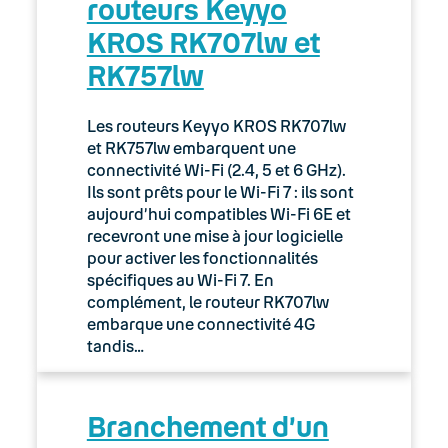
routeurs Keyyo
02. Espace client : Manager
KROS RK707lw et
RK757lw
03. Accès Internet
04. Téléphonie fixe
Les routeurs Keyyo KROS RK707lw
et RK757lw embarquent une
05. Téléphonie Mobile
connectivité Wi-Fi (2.4, 5 et 6 GHz).
Ils sont prêts pour le Wi-Fi 7 : ils sont
aujourd’hui compatibles Wi-Fi 6E et
06. Cybersécurité
recevront une mise à jour logicielle
pour activer les fonctionnalités
Keyyo Connect
spécifiques au Wi-Fi 7. En
complément, le routeur RK707lw
Keyyo Visio
embarque une connectivité 4G
tandis…
Branchement d’un